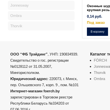
Jonnesway
Оконные шур
крупная резь
Ombra
0,14
руб.
Под заказ
Thorvik
В корзину
Каталог 
ООО “ФБ Трэйдинг”
, УНП: 190834939.
Свидетельство о гос. регистрации
FÖRCH
№0128112 от 31.05.2007,
Jonnesw
Мингорисполком.
Thorvik
Юридический адрес:
220073, г. Минск,
Ombra
пер. Ольшевского 7, корп. 9 , пом. №101
Интернет-магазин foerch.by
зарегистрирован в Торговом реестре
Республики Беларусь №334203 от
07.06.2016 г.