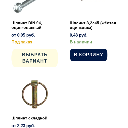
Шплинт DIN 94,
Шплинт 3,2×45 (жёлтая
оцинкованный
оцинковка)
от
0,05
руб.
0,48
руб.
Под заказ
В наличии
Этот
товар
имеет
ВЫБРАТЬ
В КОРЗИНУ
несколько
ВАРИАНТ
вариаций.
Опции
можно
выбрать
на
странице
товара.
Шплинт складной
от
2,23
руб.