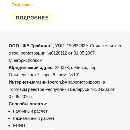
Под заказ
Этот
товар
имеет
ПОДРОБНЕЕ
несколько
вариаций.
Опции
можно
выбрать
на
ООО “ФБ Трэйдинг”
, УНП: 190834939. Свидетельство
странице
товара.
о гос. регистрации №0128112 от 31.05.2007,
Мингорисполком.
Юридический адрес:
220073, г. Минск, пер.
Ольшевского 7, корп. 9 , пом. №101
Интернет-магазин foerch.by
зарегистрирован в
Торговом реестре Республики Беларусь №334203 от
07.06.2016 г.
Способы оплаты:
наличный расчет
безналичный расчет
ЕРИП