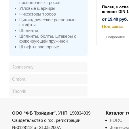
проволочных тросов
Палец с отв
Угловые шарниры
шплинт DIN 1
Фиксаторы тросов
от
19,40
руб.
Цилиндрические распорные
штифты
Под заказ
Шплинты
Шплинты, болты, штекеры с
Подробнее
фиксирующей пружиной
Штифты распорные
Jonnesway
Ombra
Thorvik
Каталог 
ООО “ФБ Трэйдинг”
, УНП: 190834939.
Свидетельство о гос. регистрации
FÖRCH
№0128112 от 31.05.2007,
Jonnesw