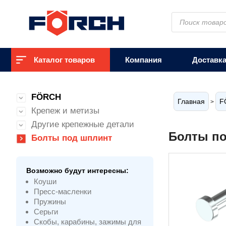
Поиск
товаров
Каталог товаров
Компания
Доставк
FÖRCH
Главная
F
>
Крепеж и метизы
Другие крепежные детали
Болты п
Болты под шплинт
Возможно будут интересны:
Коуши
Пресс-масленки
Пружины
Серьги
Скобы, карабины, зажимы для