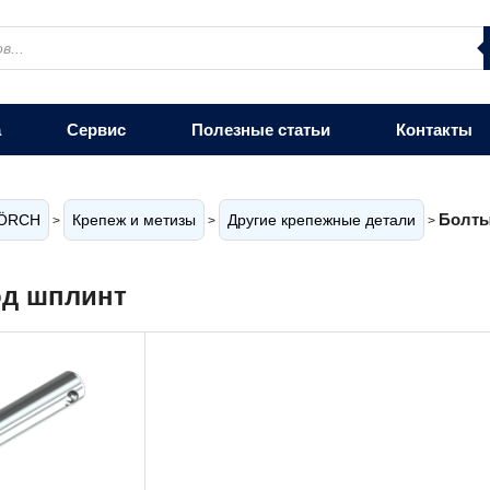
а
Сервис
Полезные статьи
Контакты
Болты
ÖRCH
Крепеж и метизы
Другие крепежные детали
>
>
>
од шплинт