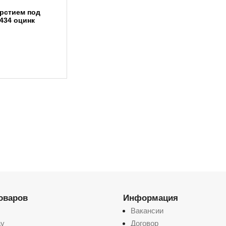
ерстием под
434 оцинк
Этот
товар
имеет
несколько
вариаций.
Опции
можно
выбрать
на
странице
товара.
товаров
Информация
Вакансии
ay
Договор