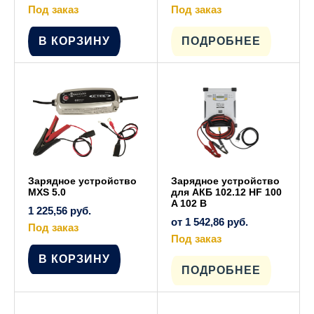
Под заказ
Под заказ
Этот
товар
имеет
В КОРЗИНУ
ПОДРОБНЕЕ
несколько
вариаций.
Опции
можно
выбрать
на
странице
товара.
Зарядное устройство
Зарядное устройство
MXS 5.0
для АКБ 102.12 HF 100
A 102 В
1 225,56
руб.
от
1 542,86
руб.
Под заказ
Под заказ
Этот
В КОРЗИНУ
товар
имеет
ПОДРОБНЕЕ
несколько
вариаций.
Опции
можно