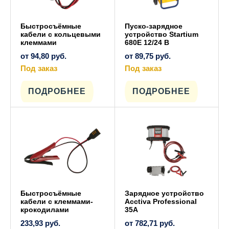
Быстросъёмные
Пуско-зарядное
кабели с кольцевыми
устройство Startium
клеммами
680E 12/24 В
от
94,80
руб.
от
89,75
руб.
Под заказ
Под заказ
Этот
Этот
товар
товар
имеет
имеет
ПОДРОБНЕЕ
ПОДРОБНЕЕ
несколько
несколько
вариаций.
вариаций.
Опции
Опции
можно
можно
выбрать
выбрать
на
на
странице
странице
товара.
товара.
Быстросъёмные
Зарядное устройство
кабели с клеммами-
Acctiva Professional
крокодилами
35A
233,93
руб.
от
782,71
руб.