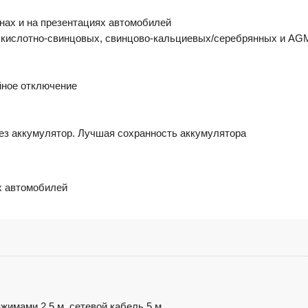
нах и на презентациях автомобилей
кислотно-свинцовых, свинцово-кальциевых/серебрянных и AGM
йное отключение
рез аккумулятор. Лучшая сохранность аккумулятора
х автомобилей
жимами 2,5 м, сетевой кабель 5 м