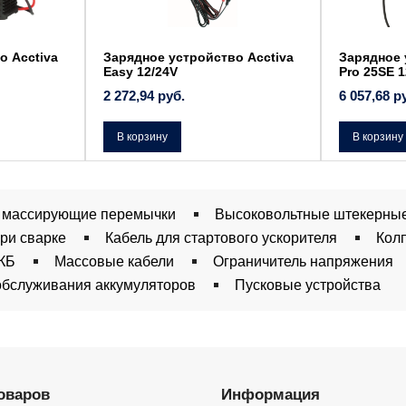
о Acctiva
Зарядное устройство Acctiva
Зарядное 
Easy 12/24V
Pro 25SE 1
2 272,94
руб.
6 057,68
р
В корзину
В корзину
 массирующие перемычки
Высоковольтные штекерные
при сварке
Кабель для стартового ускорителя
Кол
АКБ
Массовые кабели
Ограничитель напряжения
обслуживания аккумуляторов
Пусковые устройства
товаров
Информация