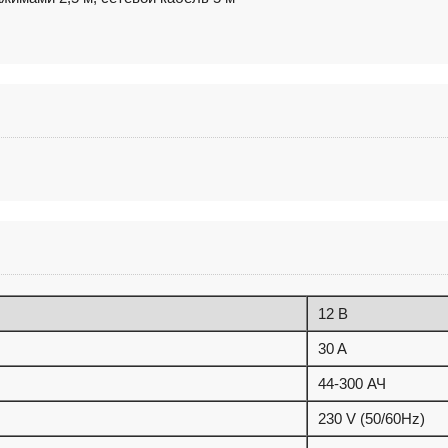
12 В
30 A
44-300 АЧ
230 V (50/60Hz)