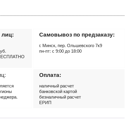
 лиц:
Самовывоз по предзаказу:
г. Минск, пер. Ольшевского 7к9
руб.
пн-пт: с 9:00 до 18:00
– БЕСПЛАТНО
иц:
Оплата:
вляется
наличный расчет
егионы
банковской картой
неджера.
безналичный расчет
ЕРИП