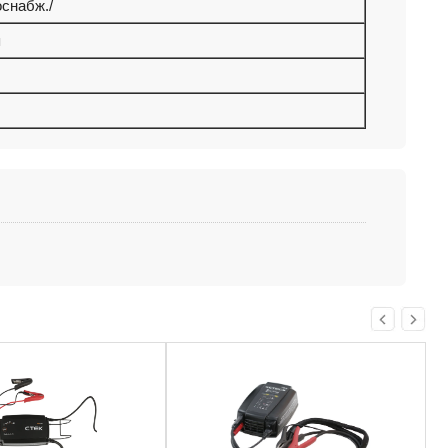
снабж./
я