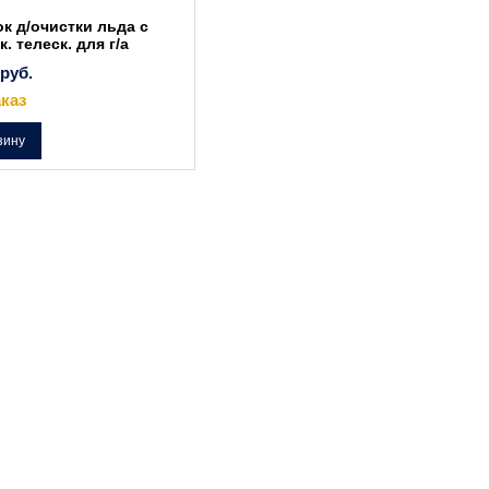
к д/очистки льда с
к. телеск. для г/а
руб.
каз
зину