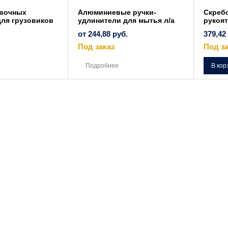
увочных
Алюминиевые ручки-
Скребо
для грузовиков
удлинители для мытья л/а
рукоят
от
244,88
руб.
379,42
Под заказ
Под за
Этот
товар
Подробнее
В кор
имеет
несколько
вариаций.
Опции
можно
выбрать
на
странице
товара.