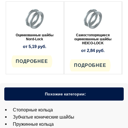
Этот
Этот
товар
товар
имеет
имеет
несколько
несколько
вариаций.
вариаций.
Опции
Опции
можно
можно
выбрать
выбрать
Оцинкованные шайбы
Самостопорящиеся
на
на
Nord-Lock
оцинкованные шайбы
странице
странице
HEICO-LOCK
от
5,19
руб.
товара.
товара.
от
2,84
руб.
ПОДРОБНЕЕ
ПОДРОБНЕЕ
Похожие категории:
Cтопорные кольца
Зубчатые конические шайбы
Пружинные кольца