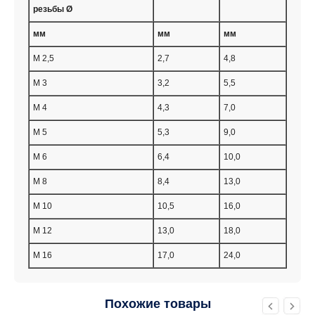
резьбы Ø
мм
мм
мм
M 2,5
2,7
4,8
M 3
3,2
5,5
M 4
4,3
7,0
M 5
5,3
9,0
M 6
6,4
10,0
M 8
8,4
13,0
M 10
10,5
16,0
M 12
13,0
18,0
M 16
17,0
24,0
Похожие товары