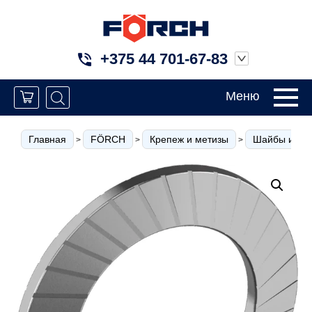
+375 44 701-67-83
Меню
Главная
FÖRCH
Крепеж и метизы
Шайбы и кол
>
>
>