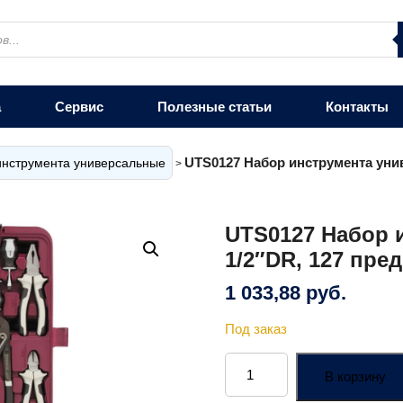
а
Сервис
Полезные статьи
Контакты
UTS0127 Набор инструмента унив
нструмента универсальные
>
UTS0127 Набор 
1/2″DR, 127 пре
1 033,88
руб.
Под заказ
Количество
товара
В корзину
UTS0127
Набор