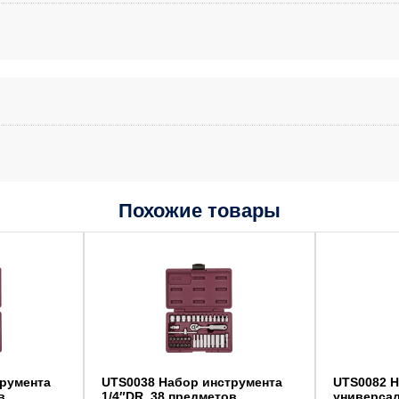
Похожие товары
трумента
UTS0038 Набор инструмента
UTS0082 Н
в
1/4″DR, 38 предметов
универсал