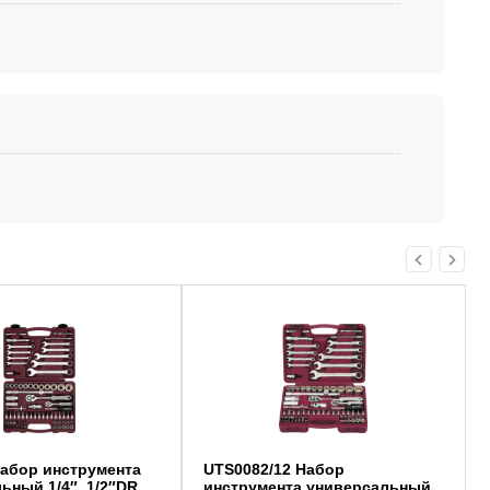
абор инструмента
UTS0082/12 Набор
ьный 1/4″, 1/2″DR,
инструмента универсальный