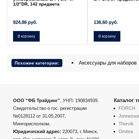
1/2″DR, 142 предмета
924,86
руб.
136,60
руб.
В корзину
В корзину
Аксессуары для наборов
Похожие категории:
Каталог 
ООО “ФБ Трэйдинг”
, УНП: 190834939.
Свидетельство о гос. регистрации
FÖRCH
№0128112 от 31.05.2007,
Jonnesw
Мингорисполком.
Thorvik
Юридический адрес:
220073, г. Минск,
Ombra