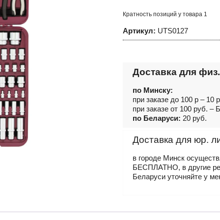
инструмента
универсальный
Кратность позиций у товара 1
1/4",
1/2"DR,
Артикул:
UTS0127
127
предметов
Доставка для физ.
по Минску:
при заказе до 100 р – 10 
при заказе от 100 руб. 
по Беларуси:
20 руб.
Доставка для юр. л
в городе Минск осущест
БЕСПЛАТНО, в другие р
Беларуси уточняйте у ме