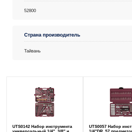
52800
Страна производитель
Тайвань
UTS0142 Набор инструмента
UTS0057 Набор инс
универсальный 1/4″, 3/8″ и
1/4″DR, 57 предмето