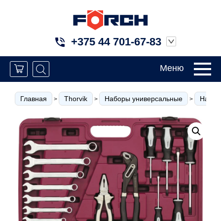
+375 44 701-67-83
Меню
Главная
Thorvik
Наборы универсальные
Набор
>
>
>