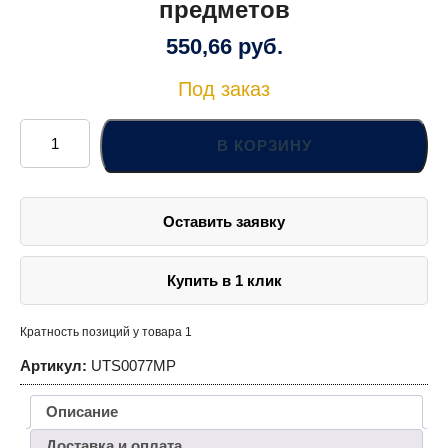
предметов
550,66
руб.
Под заказ
Количество
товара
В КОРЗИНУ
UTS0077MP
Набор
инструмента
универсальный
1/4",
Оставить заявку
1/2"DR
с
головками
торцевыми
MultiProf,
Купить в 1 клик
77
предметов
Кратность позиций у товара 1
Артикул:
UTS0077MP
Описание
Доставка и оплата