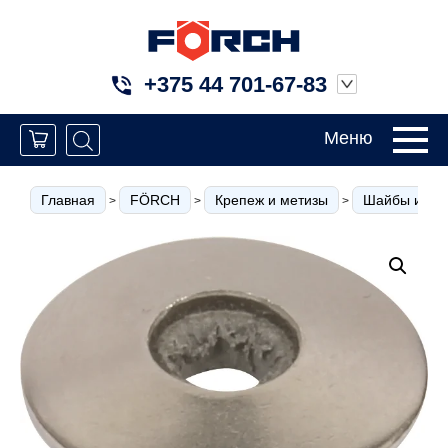
+375 44 701-67-83
Меню
Главная
FÖRCH
Крепеж и метизы
Шайбы и кол
>
>
>