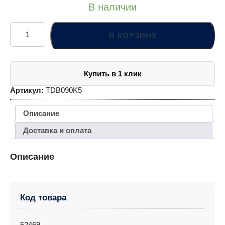
В наличии
Количество
товара
В КОРЗИНУ
TDB090K5
Сверло
спиральное
по
металлу
Купить в 1 клик
HSS
Co
в
Артикул:
TDB090K5
ПВХ
упаковке,
d9.0
Описание
мм
Доставка и оплата
Описание
Код товара
52469