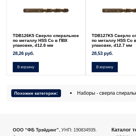
TDB126K5 Сверло спиральное
TDB127K5 Сверло с
по металлу HSS Co в ПВХ
по металлу HSS Co 
упаковке, d12.6 мм
упаковке, d12.7 мм
28,26
руб.
28,53
руб.
В корзину
В корзину
Наборы - сверла спираль
Похожие категории:
Каталог 
ООО “ФБ Трэйдинг”
, УНП: 190834939.