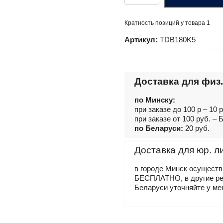
Сверло
спиральное
по
Кратность позиций у товара 1
металлу
HSS
Артикул:
TDB180K5
Co
в
ПВХ
упаковке,
d18.0
мм
Доставка для физ.
по Минску:
при заказе до 100 р – 10 
при заказе от 100 руб. 
по Беларуси:
20 руб.
Доставка для юр. л
в городе Минск осущест
БЕСПЛАТНО, в другие р
Беларуси уточняйте у ме