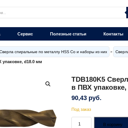
а
Сервис
Полезные статьи
Контакты
Сверла спиральные по металлу HSS Co и наборы из них
Сверл
>
 упаковке, d18.0 мм
TDB180K5 Сверл
в ПВХ упаковке,
90,43
руб.
Под заказ
Количество
товара
В корзину
TDB180K5