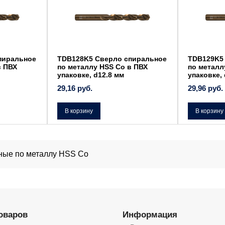
пиральное
TDB128K5 Сверло спиральное
TDB129K5
в ПВХ
по металлу HSS Co в ПВХ
по металл
упаковке, d12.8 мм
упаковке, 
29,16
руб.
29,96
руб.
В корзину
В корзину
ные по металлу HSS Co
товаров
Информация