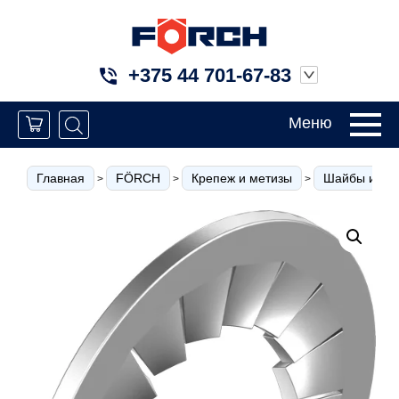
+375 44 701-67-83
Меню
Главная
FÖRCH
Крепеж и метизы
Шайбы и кол
>
>
>