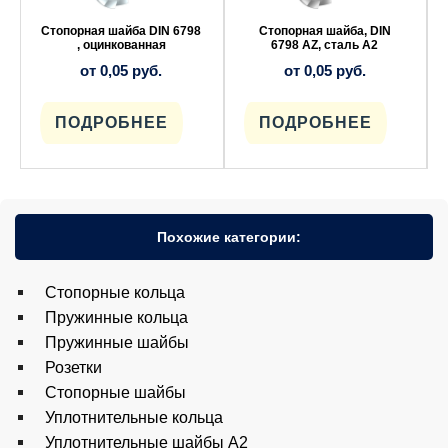
можно
можно
выбрать
выбрать
DIN 6798
Стопорная шайба, DIN
Стопорные шайбы с
на
на
ная
6798 AZ, сталь A2
упругими зубцами оц. DI
странице
странице
6798 IZ
б.
от
0,05
руб.
товара.
товара.
от
0,05
руб.
ЕЕ
ПОДРОБНЕЕ
ПОДРОБНЕЕ
Похожие категории:
Cтопорные кольца
Пружинные кольца
Пружинные шайбы
Розетки
Стопорные шайбы
Уплотнительные кольца
Уплотнительные шайбы A2