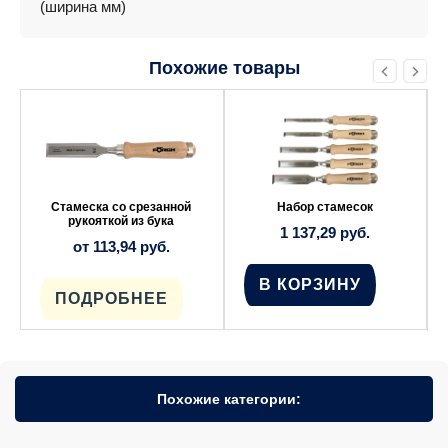
(ширина мм)
Похожие товары
Этот
товар
имеет
несколько
вариаций.
Опции
можно
выбрать
Стамеска со срезанной
Набор стамесок
на
рукояткой из бука
1 137,29
руб.
странице
от
113,94
руб.
товара.
В КОРЗИНУ
ПОДРОБНЕЕ
Похожие категории: