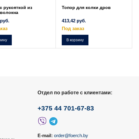
с рукояткой из
Топор для колки дров
оволокна
руб.
413,42
руб.
каз
Под заказ
зину
В корзину
Отдел по работе с клиентами:
+375 44 701-67-83
E-mail:
order@foerch.by