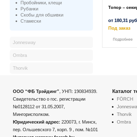
Пробойники, клещи
Топор – секи
Рубанки
Скобы для обшивки
от
180,31
руб
Стамески
Под заказ
Подробнее
Jonnesway
Ombra
Thorvik
Каталог 
ООО “ФБ Трэйдинг”
, УНП: 190834939.
Свидетельство о гос. регистрации
FÖRCH
№0128112 от 31.05.2007,
Jonnesw
Мингорисполком.
Thorvik
Юридический адрес:
220073, г. Минск,
Ombra
пер. Ольшевского 7, корп. 9 , пом. №101