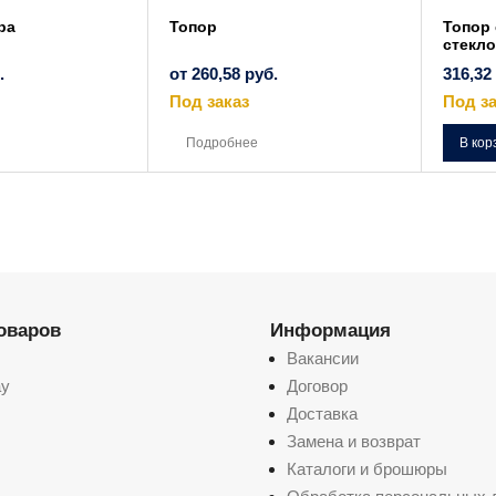
ра
Топор
Топор 
стекл
.
от
260,58
руб.
316,32
Под заказ
Под за
Этот
Этот
товар
товар
Подробнее
В кор
имеет
имеет
несколько
несколько
вариаций.
вариаций.
Опции
Опции
можно
можно
выбрать
выбрать
на
на
странице
странице
товара.
товара.
товаров
Информация
Вакансии
ay
Договор
Доставка
Замена и возврат
Каталоги и брошюры