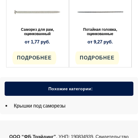
товар
товар
имеет
имеет
несколько
несколько
вариаций.
вариаций.
Опции
Опции
можно
можно
выбрать
выбрать
Саморез для рам,
Потайная головка,
на
на
оцинкованный
оцинкованные
странице
странице
от
1,77
руб.
от
9,27
руб.
товара.
товара.
ПОДРОБНЕЕ
ПОДРОБНЕЕ
Похожие категории:
Крышки под саморезы
ООО “ФБ Трэйдинг”
, УНП: 190834939. Свидетельство