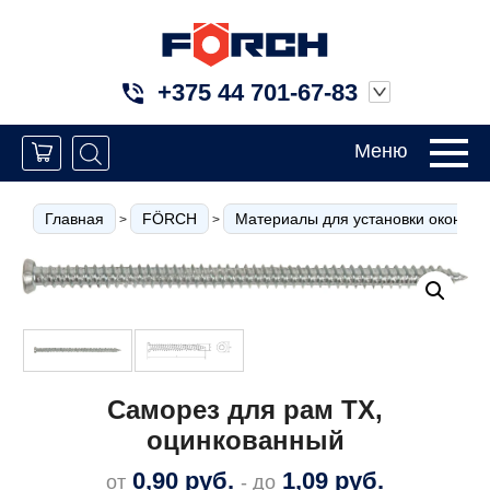
+375 44 701-67-83
Меню
Главная
FÖRCH
Материалы для установки окон
>
>
>
Саморез для рам TX,
оцинкованный
0,90
руб.
1,09
руб.
от
- до