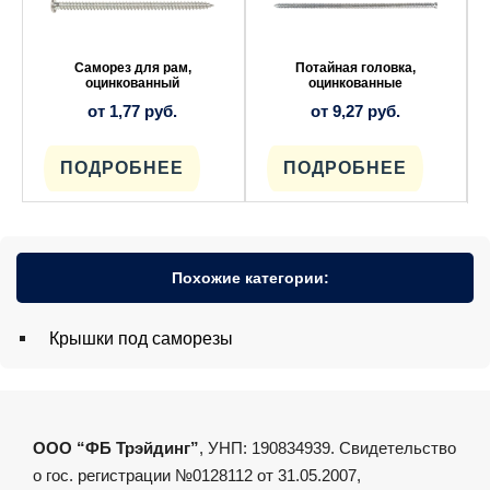
несколько
несколько
вариаций.
вариаций.
Опции
Опции
можно
можно
выбрать
выбрать
Саморез для рам,
Потайная головка,
на
на
оцинкованный
оцинкованные
странице
странице
от
1,77
руб.
от
9,27
руб.
товара.
товара.
ПОДРОБНЕЕ
ПОДРОБНЕЕ
Похожие категории:
Крышки под саморезы
ООО “ФБ Трэйдинг”
, УНП: 190834939. Свидетельство
о гос. регистрации №0128112 от 31.05.2007,