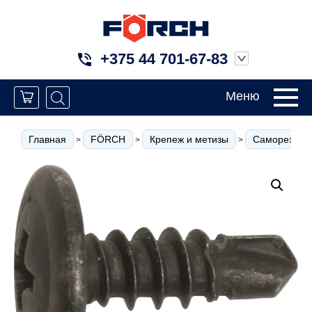
+375 44 701-67-83
Меню
Главная
FÖRCH
Крепеж и метизы
Саморезы по
>
>
>