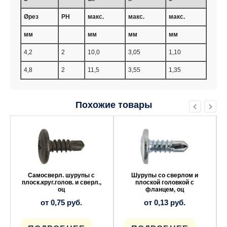
Øрез
PH
макс.
макс.
макс.
мм
мм
мм
мм
4,2
2
10,0
3,05
1,10
4,8
2
11,5
3,55
1,35
Похожие товары
Этот
Этот
товар
товар
имеет
имеет
несколько
несколько
вариаций.
вариаций.
Опции
Опции
можно
можно
выбрать
выбрать
Самосверл. шурупы с
Шурупы со сверлом и
на
на
плоск.круг.голов. и сверл.,
плоской головкой с
странице
странице
оц
фланцем, оц
товара.
товара.
от
0,75
руб.
от
0,13
руб.