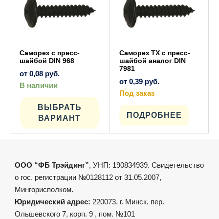
Саморез c пресс-
Саморез TX c пресс-
шайбой DIN 968
шайбой аналог DIN
7981
от
0,08
руб.
от
0,39
руб.
В наличии
Этот
Под заказ
товар
Этот
имеет
ВЫБРАТЬ
товар
несколько
имеет
ПОДРОБНЕЕ
ВАРИАНТ
вариаций.
несколько
Опции
вариаций.
можно
Опции
выбрать
можно
на
выбрать
странице
на
товара.
странице
ООО “ФБ Трэйдинг”
, УНП: 190834939. Свидетельство
товара.
о гос. регистрации №0128112 от 31.05.2007,
Мингорисполком.
Юридический адрес:
220073, г. Минск, пер.
Ольшевского 7, корп. 9 , пом. №101