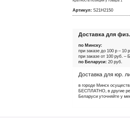
Кратность позиций у товара 1
1/4"DR,
50
Артикул:
S21H2150
мм
Доставка для физ.
по Минску:
при заказе до 100 р – 10 
при заказе от 100 руб. 
по Беларуси:
20 руб.
Доставка для юр. л
в городе Минск осущест
БЕСПЛАТНО, в другие р
Беларуси уточняйте у ме