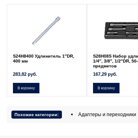
S24H8400 Удлинитель 1″DR,
S28H08S Набор удл
400 мм
1/4″, 3/8″, 1/2″DR, 50
предметов
283,82
руб.
167,29
руб.
В корзину
В корзину
Адаптеры и переходники
Похожие категории: