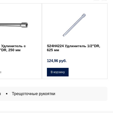
 Удлинитель с
S24H4224 Удлинитель 1/2″DR,
″DR, 250 мм
625 мм
124,96
руб.
е
В корзину
ы
Трещоточные рукоятки