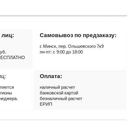
 лиц:
Самовывоз по предзаказу:
г. Минск, пер. Ольшевского 7к9
руб.
пн-пт: с 9:00 до 18:00
– БЕСПЛАТНО
иц:
Оплата:
вляется
наличный расчет
егионы
банковской картой
неджера.
безналичный расчет
ЕРИП