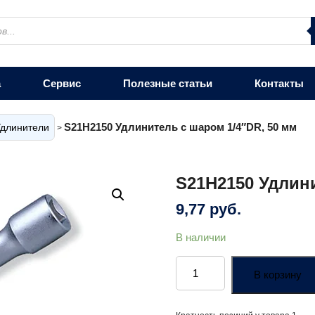
а
Сервис
Полезные статьи
Контакты
S21H2150 Удлинитель с шаром 1/4″DR, 50 мм
длинители
>
S21H2150 Удлини
9,77
руб.
В наличии
Количество
товара
В корзину
S21H2150
Удлинитель
с
шаром