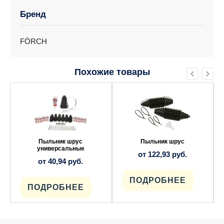
Бренд
FÖRCH
Похожие товары
Этот
Этот
товар
товар
имеет
имеет
несколько
несколько
вариаций.
вариаций.
Опции
Опции
можно
можно
выбрать
выбрать
Пыльник шруc
Пыльник шруc
на
на
универсальные
от
122,93
руб.
странице
странице
от
40,94
руб.
товара.
товара.
ПОДРОБНЕЕ
ПОДРОБНЕЕ