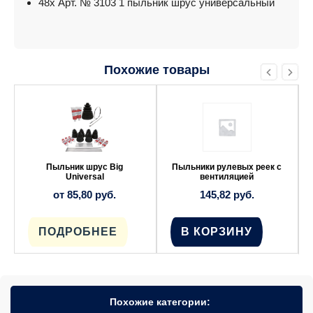
48x Арт. № 3103 1 пыльник шрус универсальный
Похожие товары
Этот
товар
имеет
несколько
вариаций.
Опции
можно
выбрать
Пыльник шруc Big
Пыльники рулевых реек с
на
Universal
вентиляцией
странице
от
85,80
руб.
145,82
руб.
товара.
ПОДРОБНЕЕ
В КОРЗИНУ
Похожие категории: