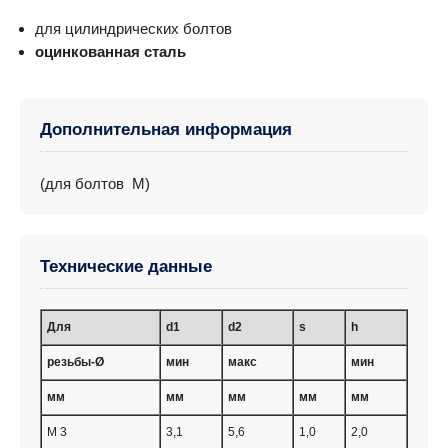
для цилиндрических болтов
оцинкованная сталь
Дополнительная информация
(для болтов M)
Технические данные
Для
d1
d2
s
h
резьбы-Ø
мин
макс
мин
мм
мм
мм
мм
мм
M 3
3,1
5,6
1,0
2,0