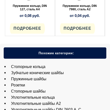
можно
можно
выбрать
выбрать
Пружинное кольцо, DIN
Пружинное кольцо, DIN
на
на
127, сталь A4
7980, сталь A2
странице
странице
от
0,08
руб.
от
0,04
руб.
товара.
товара.
ПОДРОБНЕЕ
ПОДРОБНЕЕ
Похожие категории:
Cтопорные кольца
Зубчатые конические шайбы
Пружинные шайбы
Розетки
Стопорные шайбы
Уплотнительные кольца
Уплотнительные шайбы A2
Уплотнительные шайбы DIN 7603 А, С