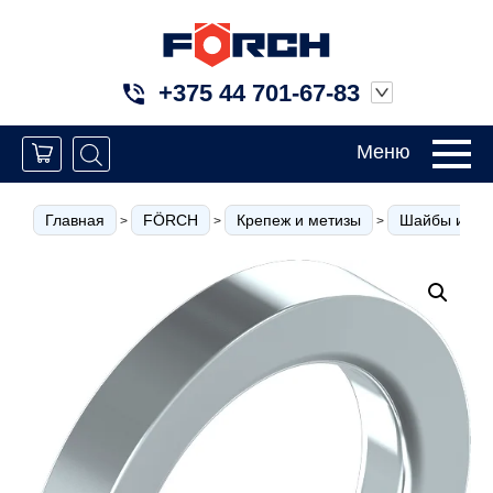
+375 44 701-67-83
Меню
Главная
FÖRCH
Крепеж и метизы
Шайбы и кол
>
>
>