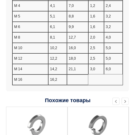
M 4
4,1
7,0
1,2
2,4
M 5
5,1
8,8
1,6
3,2
M 6
6,1
9,9
1,6
3,2
M 8
8,1
12,7
2,0
4,0
M 10
10,2
16,0
2,5
5,0
M 12
12,2
18,0
2,5
5,0
M 14
14,2
21,1
3,0
6,0
M 16
16,2
Похожие товары
Этот
Этот
товар
товар
имеет
имеет
несколько
несколько
вариаций.
вариаций.
Опции
Опции