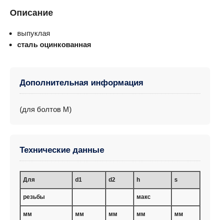
Описание
выпуклая
сталь оцинкованная
Дополнительная информация
(для болтов M)
Технические данные
Для
d1
d2
h
s
резьбы
макс
мм
мм
мм
мм
мм