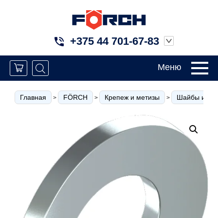
+375 44 701-67-83
Меню
Главная
FÖRCH
Крепеж и метизы
Шайбы и кол
>
>
>