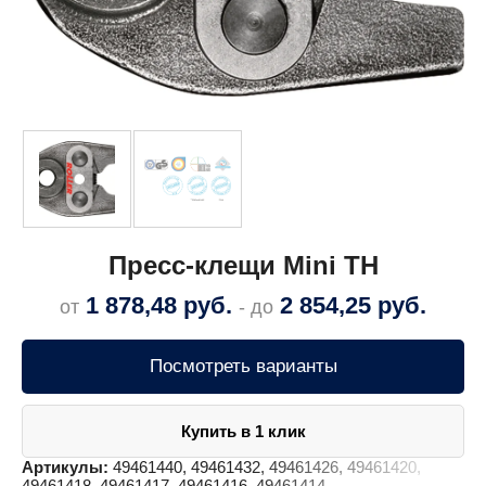
Пресс-клещи Mini TH
1 878,48
руб.
2 854,25
руб.
от
- до
Посмотреть варианты
Купить в 1 клик
Артикулы:
49461440, 49461432, 49461426, 49461420,
49461418, 49461417, 49461416, 49461414