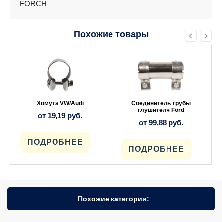
FÖRCH
Похожие товары
Этот
Этот
товар
товар
имеет
имеет
несколько
несколько
вариаций.
вариаций.
Опции
Опции
можно
можно
выбрать
выбрать
Хомута VW/Audi
Соединитель трубы
на
на
глушителя Ford
от
19,19
руб.
странице
странице
от
99,88
руб.
товара.
товара.
ПОДРОБНЕЕ
ПОДРОБНЕЕ
Похожие категории: