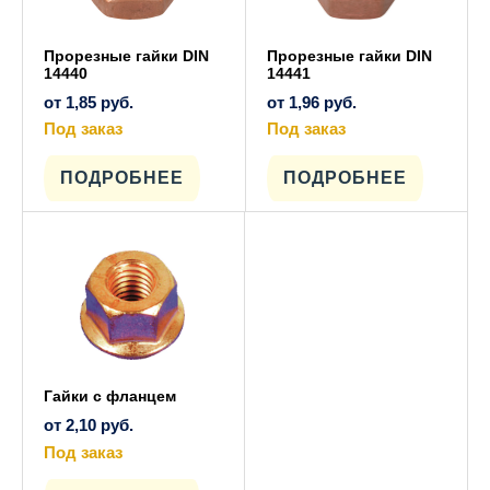
Прорезные гайки DIN
Прорезные гайки DIN
14440
14441
от
1,85
руб.
от
1,96
руб.
Под заказ
Под заказ
Этот
Этот
товар
товар
имеет
имеет
ПОДРОБНЕЕ
ПОДРОБНЕЕ
несколько
несколько
вариаций.
вариаций.
Опции
Опции
можно
можно
выбрать
выбрать
на
на
странице
странице
товара.
товара.
Гайки с фланцем
от
2,10
руб.
Под заказ
Этот
товар