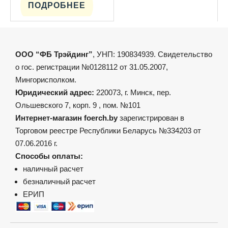
имеет
ПОДРОБНЕЕ
несколько
вариаций.
Опции
можно
выбрать
на
ООО “ФБ Трэйдинг”
, УНП: 190834939. Свидетельство
странице
товара.
о гос. регистрации №0128112 от 31.05.2007,
Мингорисполком.
Юридический адрес:
220073, г. Минск, пер.
Ольшевского 7, корп. 9 , пом. №101
Интернет-магазин foerch.by
зарегистрирован в
Торговом реестре Республики Беларусь №334203 от
07.06.2016 г.
Способы оплаты:
наличный расчет
безналичный расчет
ЕРИП