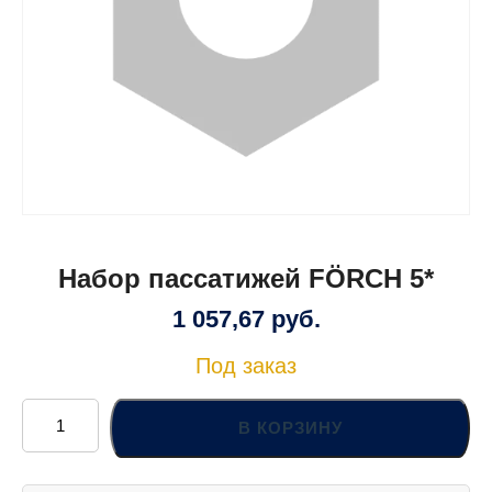
Набор пассатижей FÖRCH 5*
1 057,67
руб.
Под заказ
Количество
товара
В КОРЗИНУ
Набор
пассатижей
FÖRCH
5*