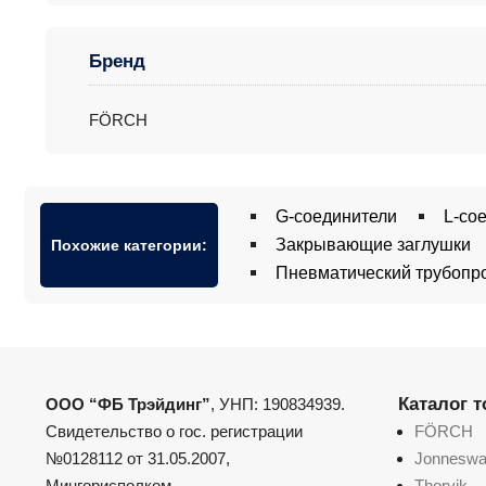
Бренд
FÖRCH
G-соединители
L-со
Закрывающие заглушки
Похожие категории:
Пневматический трубопр
Каталог 
ООО “ФБ Трэйдинг”
, УНП: 190834939.
Свидетельство о гос. регистрации
FÖRCH
№0128112 от 31.05.2007,
Jonnesw
Мингорисполком.
Thorvik