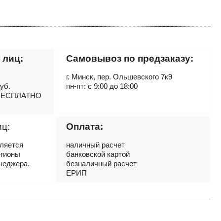
 лиц:
Самовывоз по предзаказу:
г. Минск, пер. Ольшевского 7к9
руб.
пн-пт: с 9:00 до 18:00
– БЕСПЛАТНО
иц:
Оплата:
вляется
наличный расчет
егионы
банковской картой
неджера.
безналичный расчет
ЕРИП