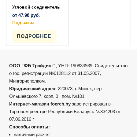
Угловой соединитель
от
47,98
руб.
Под заказ
Этот
товар
имеет
ПОДРОБНЕЕ
несколько
вариаций.
Опции
можно
выбрать
на
ООО “ФБ Трэйдинг”
, УНП: 190834939. Свидетельство
странице
товара.
о гос. регистрации №0128112 от 31.05.2007,
Мингорисполком.
Юридический адрес:
220073, г. Минск, пер.
Ольшевского 7, корп. 9 , пом. №101
Интернет-магазин foerch.by
зарегистрирован в
Торговом реестре Республики Беларусь №334203 от
07.06.2016 г.
Способы оплаты:
наличный расчет