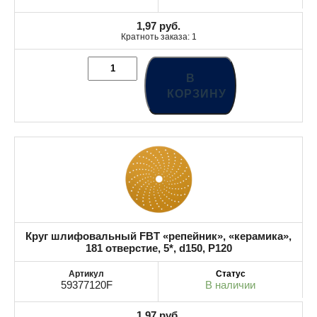
1,97
руб.
Кратноть заказа: 1
В
КОРЗИНУ
Круг шлифовальный FBT «репейник», «керамика»,
181 отверстие, 5*, d150, P120
59377120F
В наличии
1,97
руб.