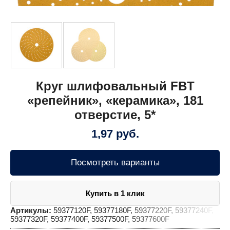
Круг шлифовальный FBT
«репейник», «керамика», 181
отверстие, 5*
1,97
руб.
Посмотреть варианты
Купить в 1 клик
Артикулы:
59377120F, 59377180F, 59377220F, 59377240F,
59377320F, 59377400F, 59377500F, 59377600F