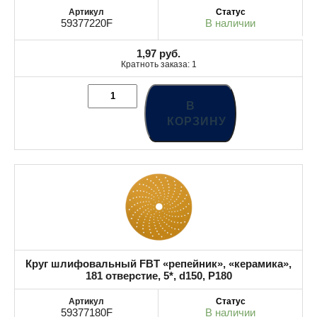
59377220F
В наличии
1,97
руб.
Кратноть заказа: 1
В
КОРЗИНУ
Круг шлифовальный FBT «репейник», «керамика»,
181 отверстие, 5*, d150, P180
59377180F
В наличии