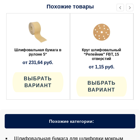
Похожие товары
Этот
Этот
товар
товар
имеет
имеет
несколько
несколько
вариаций.
вариаций.
Опции
Опции
можно
можно
выбрать
выбрать
Шлифовальная бумага в
Круг шлифовальный
на
на
рулоне 5*
“Репейник” FBT, 15
странице
странице
отверстий
от
231,64
руб.
товара.
товара.
от
1,15
руб.
ВЫБРАТЬ
ВЫБРАТЬ
ВАРИАНТ
ВАРИАНТ
Похожие категории:
Шлифовальная бумага для шлифовки мокрым