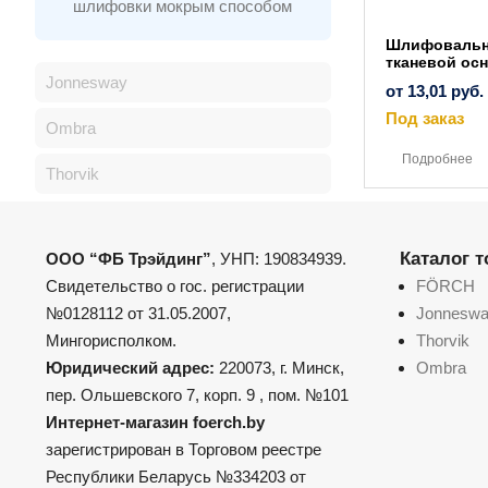
шлифовки мокрым способом
Шлифовальна
тканевой осн
Jonnesway
от
13,01
руб.
Под заказ
Ombra
Подробнее
Thorvik
Каталог 
ООО “ФБ Трэйдинг”
, УНП: 190834939.
Свидетельство о гос. регистрации
FÖRCH
№0128112 от 31.05.2007,
Jonnesw
Мингорисполком.
Thorvik
Юридический адрес:
220073, г. Минск,
Ombra
пер. Ольшевского 7, корп. 9 , пом. №101
Интернет-магазин foerch.by
зарегистрирован в Торговом реестре
Республики Беларусь №334203 от