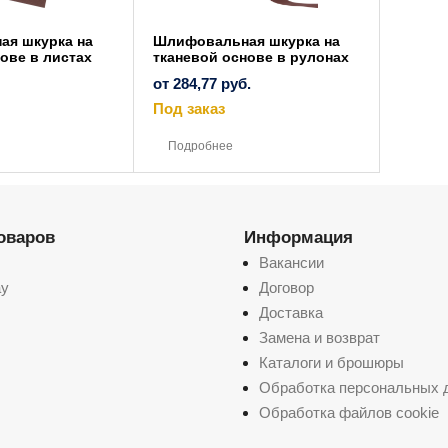
я шкурка на
Шлифовальная шкурка на
ове в листах
тканевой основе в рулонах
от
284,77
руб.
Под заказ
Этот
Этот
товар
товар
Подробнее
имеет
имеет
несколько
несколько
вариаций.
вариаций.
Опции
Опции
можно
можно
выбрать
выбрать
товаров
на
Информация
на
странице
странице
Вакансии
товара.
товара.
ay
Договор
Доставка
Замена и возврат
Каталоги и брошюры
Обработка персональных 
Обработка файлов cookie