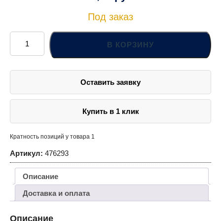
Под заказ
Количество
товара
В КОРЗИНУ
Кассетный
универсал.
нож
9мм
в
Оставить заявку
2К-
пластмас.корпусе
Купить в 1 клик
Кратность позиций у товара 1
Артикул:
476293
Описание
Доставка и оплата
Описание