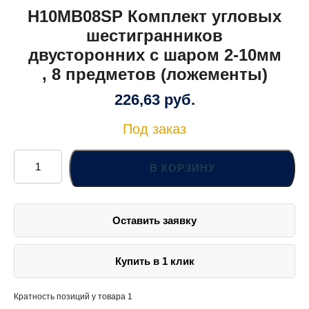
H10MB08SP Комплект угловых
шестигранников
двусторонних с шаром 2-10мм
, 8 предметов (ложементы)
226,63
руб.
Под заказ
Количество
товара
В КОРЗИНУ
H10MB08SP
Комплект
угловых
шестигранников
двусторонних
Оставить заявку
с
шаром
2-
10мм
,
Купить в 1 клик
8
предметов
(ложементы)
Кратность позиций у товара 1