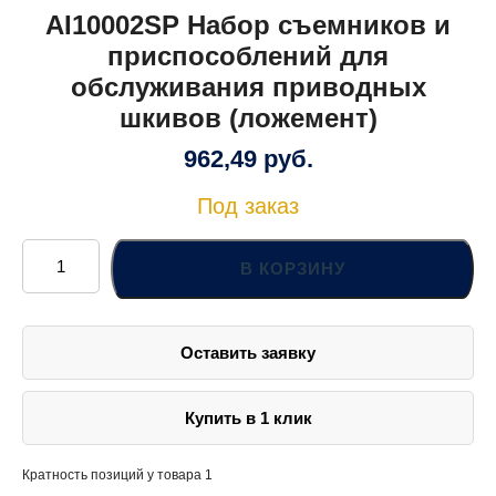
AI10002SP Набор съемников и
приспособлений для
обслуживания приводных
шкивов (ложемент)
962,49
руб.
Под заказ
Количество
товара
В КОРЗИНУ
AI10002SP
Набор
съемников
и
приспособлений
Оставить заявку
для
обслуживания
приводных
шкивов
(ложемент)
Купить в 1 клик
Кратность позиций у товара 1