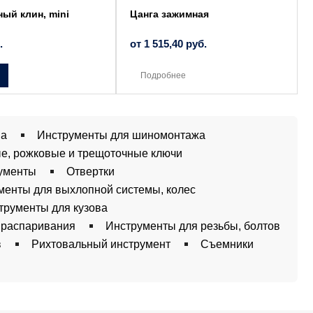
товара.
ый клин, mini
Цанга зажимная
.
от
1 515,40
руб.
Подробнее
ва
Инструменты для шиномонтажа
е, рожковые и трещоточные ключи
рументы
Отвертки
менты для выхлопной системы, колес
трументы для кузова
 распаривания
Инструменты для резьбы, болтов
в
Рихтовальный инструмент
Съемники