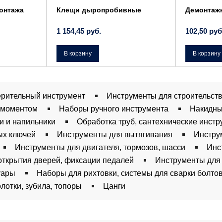
онтажа
Клещи дыропробивные
Демонтажн
1 154,45
руб.
102,50
руб
В корзину
В корзину
рительный инструмент
Инструменты для строительст
 моментом
Наборы ручного инструмента
Накидны
и и напильники
Обработка труб, сантехнические инст
ых ключей
Инструменты для вытягивания
Инстру
Инструменты для двигателя, тормозов, шасси
Инс
открытия дверей, фиксации педалей
Инструменты для
уары
Наборы для рихтовки, системы для сварки болто
лотки, зубила, топоры
Цанги