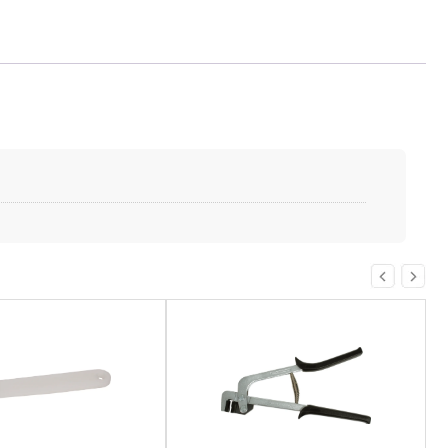
Этот
товар
имеет
несколько
вариаций.
Опции
можно
выбрать
на
странице