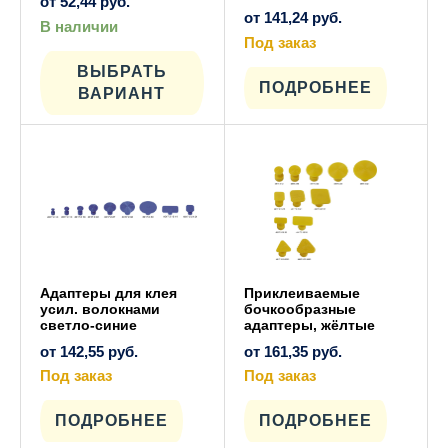
от
52,44
руб.
от
141,24
руб.
В наличии
Этот
Под заказ
товар
Этот
имеет
ВЫБРАТЬ
товар
несколько
имеет
ПОДРОБНЕЕ
ВАРИАНТ
вариаций.
несколько
Опции
вариаций.
можно
Опции
выбрать
можно
на
выбрать
странице
на
товара.
странице
товара.
Адаптеры для клея
Приклеиваемые
усил. волокнами
бочкообразные
светло-синие
адаптеры, жёлтые
от
142,55
руб.
от
161,35
руб.
Под заказ
Под заказ
Этот
Этот
товар
товар
имеет
имеет
ПОДРОБНЕЕ
ПОДРОБНЕЕ
несколько
несколько
вариаций.
вариаций.