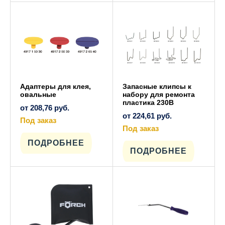
Опции
Опции
можно
можно
выбрать
выбрать
на
на
странице
странице
товара.
товара.
Адаптеры для клея,
Запасные клипсы к
овальные
набору для ремонта
пластика 230В
от
208,76
руб.
от
224,61
руб.
Под заказ
Этот
Под заказ
товар
Этот
имеет
ПОДРОБНЕЕ
товар
несколько
имеет
ПОДРОБНЕЕ
вариаций.
несколько
Опции
вариаций.
можно
Опции
выбрать
можно
на
выбрать
странице
на
товара.
странице
товара.