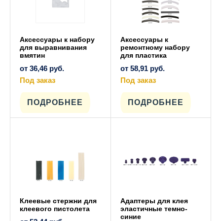
Аксессуары к набору
Аксессуары к
для выравнивания
ремонтному набору
вмятин
для пластика
от
36,46
руб.
от
58,91
руб.
Под заказ
Под заказ
Этот
Этот
товар
товар
имеет
имеет
ПОДРОБНЕЕ
ПОДРОБНЕЕ
несколько
несколько
вариаций.
вариаций.
Опции
Опции
можно
можно
выбрать
выбрать
на
на
странице
странице
товара.
товара.
Клеевые стержни для
Адаптеры для клея
клеевого пистолета
эластичные темно-
синие