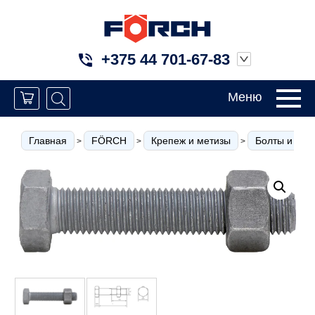
+375 44 701-67-83
Меню
Главная
FÖRCH
Крепеж и метизы
Болты и вин
>
>
>