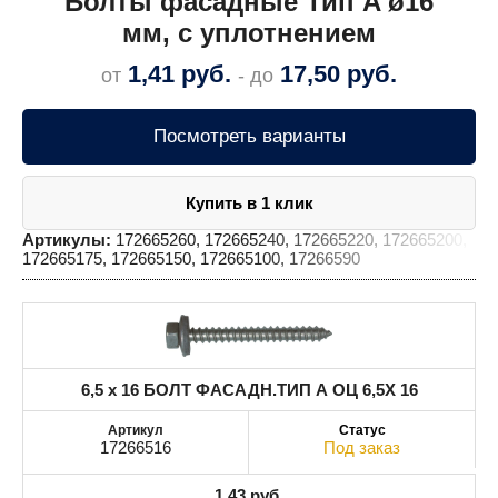
Болты фасадные Тип A ø16
мм, с уплотнением
1,41
руб.
17,50
руб.
от
- до
Посмотреть варианты
Купить в 1 клик
Артикулы:
172665260, 172665240, 172665220, 172665200,
172665175, 172665150, 172665100, 17266590
6,5 x 16 БОЛТ ФАСАДН.ТИП А ОЦ 6,5X 16
17266516
Под заказ
1,43
руб.