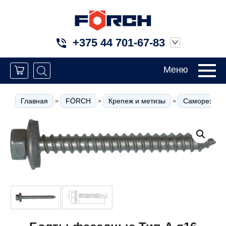
+375 44 701-67-83
Меню
Главная
FÖRCH
Крепеж и метизы
Саморезы по
>
>
>