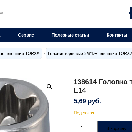
а
Сервис
Полезные статьи
Контакты
вые, внешний TORX®
Головки торцевые 3/8"DR, внешний TORX
>
138614 Головка
Е14
5,69
руб.
Под заказ
Количество
товара
В корзину
138614