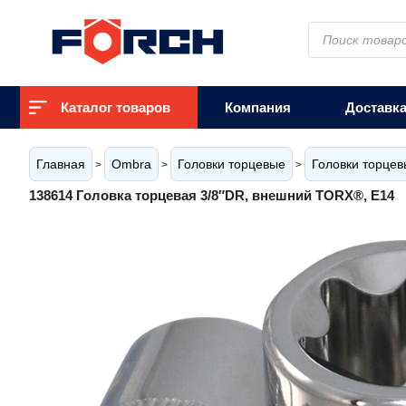
Поиск
товаров
Каталог товаров
Компания
Доставк
Главная
Ombra
Головки торцевые
Головки торце
>
>
>
138614 Головка торцевая 3/8″DR, внешний TORX®, Е14