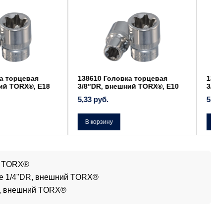
ловка торцевая
138611 Головка торцевая
нешний TORX®, Е10
3/8″DR, внешний TORX®, Е11
5,55
руб.
В корзину
й TORX®
ие 1/4"DR, внешний TORX®
х, внешний TORX®