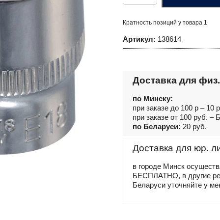
Головка
торцевая
3/8"DR,
Кратность позиций у товара 1
внешний
TORX®,
Артикул:
138614
Е14
Доставка для физ.
по Минску:
при заказе до 100 р – 10 
при заказе от 100 руб. 
по Беларуси:
20 руб.
Доставка для юр. л
в городе Минск осущест
БЕСПЛАТНО, в другие р
Беларуси уточняйте у ме