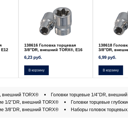
цевая
138618 Головка торцевая
138610 Го
RX®, Е16
3/8″DR, внешний TORX®, Е18
3/8″DR, в
6,99
руб.
5,33
руб.
В корзину
В корзину
R, внешний TORX®
Головки торцевые 1/4"DR, внешни
кие 1/2"DR, внешний TORX®
Головки торцевые глубок
кие 3/8"DR, внешний TORX®
Наборы головок торцевы