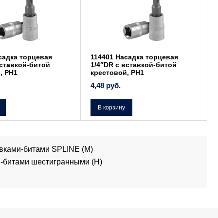
садка торцевая
114401 Насадка торцевая
вставкой-битой
1/4″DR с вставкой-битой
, РН1
крестовой, РН1
4,48
руб.
В корзину
вками-битами SPLINE (M)
и-битами шестигранными (H)