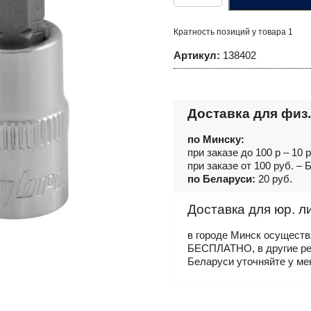
Насадка
торцевая
3/8"DR
Кратность позиций у товара 1
с
вставкой-
Артикул:
138402
битой
крестовой,
РН2
Доставка для физ.
по Минску:
при заказе до 100 р – 10 
при заказе от 100 руб. 
по Беларуси:
20 руб.
Доставка для юр. л
в городе Минск осущест
БЕСПЛАТНО, в другие р
Беларуси уточняйте у ме