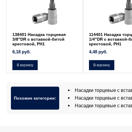
138401 Насадка торцевая
114401 Насадка тор
3/8″DR с вставкой-битой
1/4″DR с вставкой-
крестовой, РН1
крестовой, РН1
6,18
руб.
4,48
руб.
В корзину
В корзину
Насадки торцевые с вста
Насадки торцевые с вста
Похожие категории:
Насадки торцевые с вста