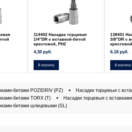
цевая
114402 Насадка торцевая
138401 На
битой
1/4″DR с вставкой-битой
3/8″DR с 
крестовой, РН2
крестовой
4,30
руб.
6,18
руб.
В корзину
В корзину
вками-битами POZIDRIV (PZ)
Насадки торцевые с вста
вками-битами TORX (T)
Насадки торцевые с вставкам
вками-битами шлицевыми (SL)