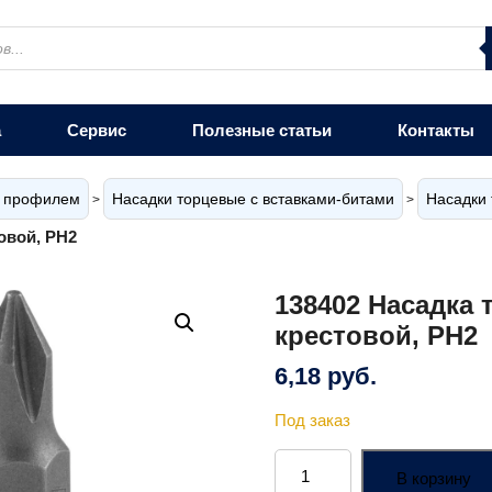
а
Сервис
Полезные статьи
Контакты
м профилем
Насадки торцевые с вставками-битами
Насадки 
>
>
овой, РН2
138402 Насадка 
крестовой, РН2
6,18
руб.
Под заказ
Количество
товара
В корзину
138402