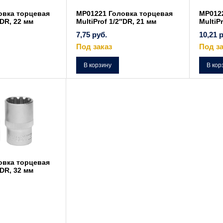
овка торцевая
MP01221 Головка торцевая
MP012
″DR, 22 мм
MultiProf 1/2″DR, 21 мм
MultiP
7,75
руб.
10,21
р
Под заказ
Под за
В корзину
В кор
овка торцевая
″DR, 32 мм