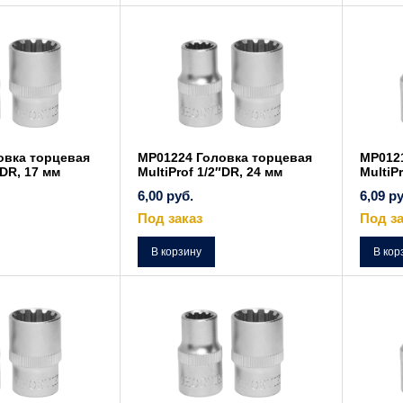
овка торцевая
MP01224 Головка торцевая
MP012
″DR, 17 мм
MultiProf 1/2″DR, 24 мм
MultiP
6,00
руб.
6,09
ру
Под заказ
Под за
В корзину
В кор