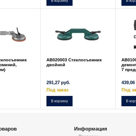
В корзину
В кор
еклосъемник
AB020003 Стеклосъемник
AB010
юминий,
двойной
демон
мм)
7 пре
291,27
руб.
439,06
Под заказ
Под за
В корзину
В кор
товаров
Информация