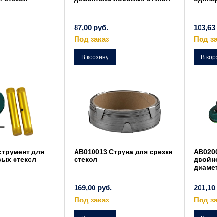
87,00
руб.
103,63
Под заказ
Под за
В корзину
В кор
струмент для
AB010013 Струна для срезки
AB020
вых стекол
стекол
двойно
диамет
169,00
руб.
201,10
Под заказ
Под за