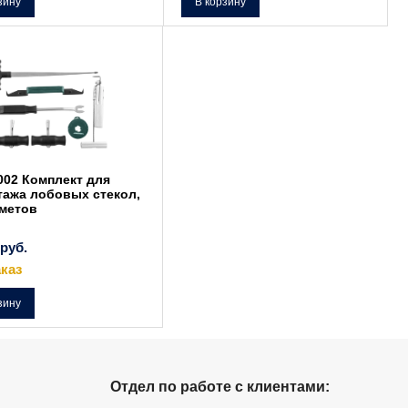
зину
В корзину
002 Комплект для
тажа лобовых стекол,
дметов
руб.
каз
зину
Отдел по работе с клиентами: