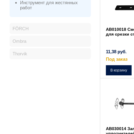
Инструмент для жестянных
работ
FÖRCH
AB010018 См
для срезки с
Ombra
11,38
руб.
Thorvik
Под заказ
В корзину
AB030014 За
уплотнителе