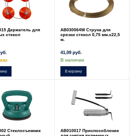
015 Держатель для
AB030064W Струна для
ых стекол
срезки стекол 0,75 мм.х22,5
м.
уб.
41,09
руб.
каз
В наличии
зину
В корзину
002 Стеклосъемник
AB010017 Приспособление
рный
для снятия вклеенных