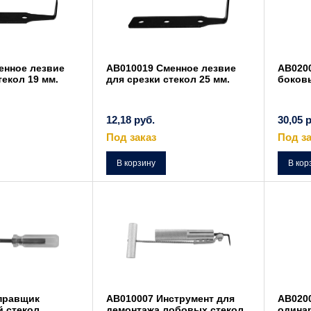
енное лезвие
AB010019 Сменное лезвие
AB020
текол 19 мм.
для срезки стекол 25 мм.
боков
12,18
руб.
30,05
р
Под заказ
Под за
В корзину
В кор
правщик
AB010007 Инструмент для
AB020
й стекол
демонтажа лобовых стекол
одина