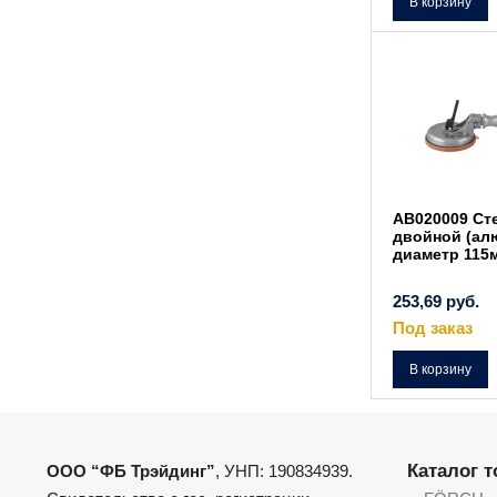
В корзину
AB020009 Ст
двойной (ал
диаметр 115
253,69
руб.
Под заказ
В корзину
Каталог 
ООО “ФБ Трэйдинг”
, УНП: 190834939.