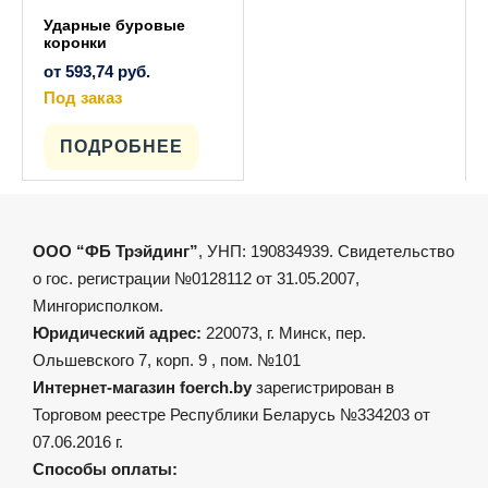
Ударные буровые
коронки
от
593,74
руб.
Под заказ
Этот
товар
имеет
ПОДРОБНЕЕ
несколько
вариаций.
Опции
можно
выбрать
на
ООО “ФБ Трэйдинг”
, УНП: 190834939. Свидетельство
странице
товара.
о гос. регистрации №0128112 от 31.05.2007,
Мингорисполком.
Юридический адрес:
220073, г. Минск, пер.
Ольшевского 7, корп. 9 , пом. №101
Интернет-магазин foerch.by
зарегистрирован в
Торговом реестре Республики Беларусь №334203 от
07.06.2016 г.
Способы оплаты: