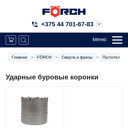
+375 44 701-67-83
Меню
Главная
FÖRCH
Сверла и фрезы
Пустотелые с
>
>
>
Ударные буровые коронки