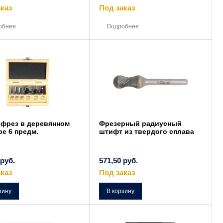
каз
Под заказ
Этот
Этот
товар
товар
обнее
Подробнее
имеет
имеет
несколько
несколько
вариаций.
вариаций.
Опции
Опции
можно
можно
выбрать
выбрать
на
на
странице
странице
товара.
товара.
 фрез в деревянном
Фрезерный радиусный
е 6 предм.
штифт из твердого сплава
руб.
571,50
руб.
каз
Под заказ
зину
В корзину