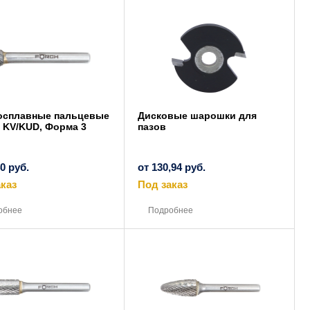
вариаций.
Опции
можно
выбрать
на
странице
товара.
осплавные пальцевые
Дисковые шарошки для
 KV/KUD, Форма 3
пазов
40
руб.
от
130,94
руб.
каз
Под заказ
Этот
Этот
товар
товар
обнее
Подробнее
имеет
имеет
несколько
несколько
вариаций.
вариаций.
Опции
Опции
можно
можно
выбрать
выбрать
на
на
странице
странице
товара.
товара.