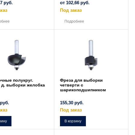
67
руб.
от
102,66
руб.
каз
Под заказ
Этот
Этот
товар
товар
обнее
Подробнее
имеет
имеет
несколько
несколько
вариаций.
вариаций.
Опции
Опции
можно
можно
выбрать
выбрать
на
на
странице
странице
товара.
товара.
чные полукруг.
Фреза для выборки
 д. выборки желобка
четверти с
шарикоподшипником
руб.
155,30
руб.
каз
Под заказ
зину
В корзину