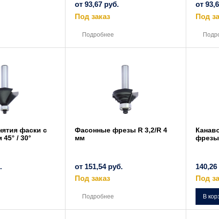
от
93,67
руб.
от
93,
Под заказ
Под за
Этот
Этот
товар
товар
Подробнее
Подр
имеет
имеет
несколько
несколько
вариаций.
вариаций.
Опции
Опции
можно
можно
выбрать
выбрать
на
на
странице
странице
товара.
товара.
нятия фаски с
Фасонные фрезы R 3,2/R 4
Канаво
45° / 30°
мм
фрезы
.
от
151,54
руб.
140,26
Под заказ
Под за
Этот
Этот
товар
товар
Подробнее
В кор
имеет
имеет
несколько
несколько
вариаций.
вариаций.