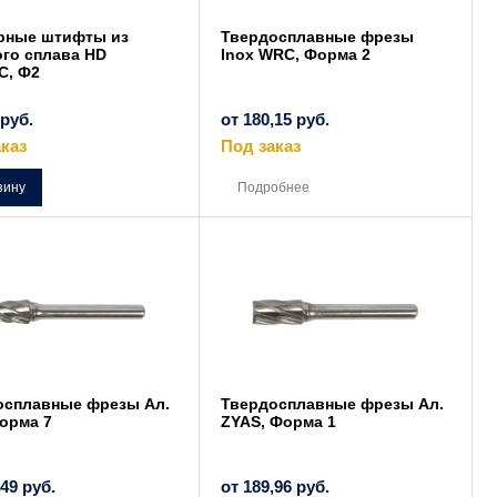
рные штифты из
Твердосплавные фрезы
го сплава HD
Inox WRC, Форма 2
C, Ф2
руб.
от
180,15
руб.
каз
Под заказ
Этот
товар
зину
Подробнее
имеет
несколько
вариаций.
Опции
можно
выбрать
на
странице
товара.
осплавные фрезы Ал.
Твердосплавные фрезы Ал.
орма 7
ZYAS, Форма 1
,49
руб.
от
189,96
руб.