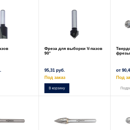
вариаций.
Опции
можно
выбрать
на
странице
товара.
азов
Фреза для выборки V-пазов
Тверд
90°
фрезы
.
95,31
руб.
от
90,
Под заказ
Под за
Этот
товар
В корзину
Подр
имеет
несколько
вариаций.
Опции
можно
выбрать
на
странице
товара.