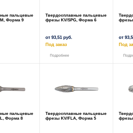
вные пальцевые
Твердосплавные пальцевые
Тверд
M, Форма 9
фрезы KV/SPG, Форма 6
фрезы
от
93,51
руб.
от
93,
Под заказ
Под за
Этот
Этот
товар
товар
Подробнее
Подр
имеет
имеет
несколько
несколько
вариаций.
вариаций.
Опции
Опции
можно
можно
выбрать
выбрать
на
на
странице
странице
товара.
товара.
вные пальцевые
Твердосплавные пальцевые
Тверд
L, Форма 8
фрезы KV/FLA, Форма 5
фрезы