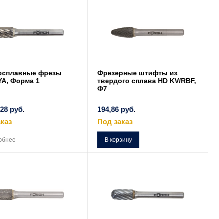
осплавные фрезы
Фрезерные штифты из
YA, Форма 1
твердого сплава HD KV/RBF,
Ф7
,28
руб.
194,86
руб.
каз
Под заказ
Этот
товар
обнее
В корзину
имеет
несколько
вариаций.
Опции
можно
выбрать
на
странице
товара.