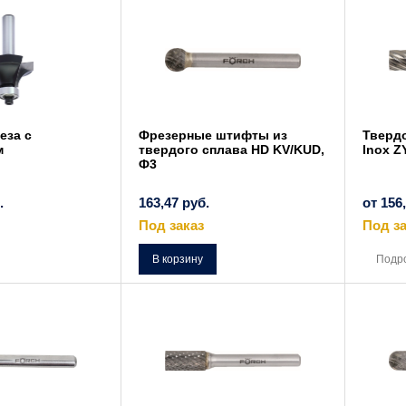
Опции
Опции
можно
можно
выбрать
выбрать
на
на
странице
странице
товара.
товара.
еза с
Фрезерные штифты из
Тверд
м
твердого сплава HD KV/KUD,
Inox Z
Ф3
.
163,47
руб.
от
156
Под заказ
Под за
Этот
товар
В корзину
Подр
имеет
несколько
вариаций.
Опции
можно
выбрать
на
странице
товара.