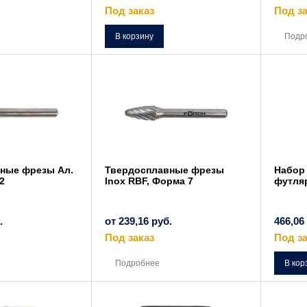
Под заказ
Под за
В корзину
Подр
ные фрезы Ал.
Твердосплавные фрезы
Набор
2
Inox RBF, Форма 7
футляр
.
от
239,16
руб.
466,06
Под заказ
Под за
Этот
Этот
товар
товар
Подробнее
В кор
имеет
имеет
несколько
несколько
вариаций.
вариаций.
Опции
Опции
можно
можно