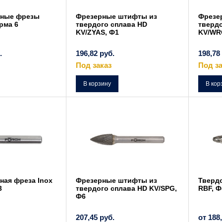
вные фрезы
Фрезерные штифты из
Фрезе
рма 6
твердого сплава HD
твердо
KV/ZYAS, Ф1
KV/WR
.
196,82
руб.
198,78
Под заказ
Под за
Этот
товар
В корзину
В кор
имеет
несколько
вариаций.
Опции
можно
выбрать
на
странице
товара.
ная фреза Inox
Фрезерные штифты из
Тверд
3
твердого сплава HD KV/SPG,
RBF, Ф
Ф6
207,45
руб.
от
188