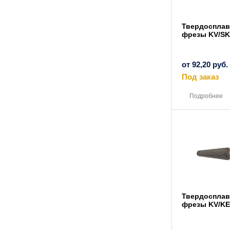
Твердоспла
фрезы KV/SK
от
92,20
руб.
Под заказ
Подробнее
Твердоспла
фрезы KV/KE