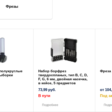
Фрезы
полукруглые
Набор борфрез
Фреза
выборки
твердоспланых, тип B, C, D,
F, G, 6 мм, двойная насечка,
в кейсе, 5 предметов
73,99
руб.
от
104
В пути
Под за
Этот
товар
Подробнее
Подр
имеет
несколько