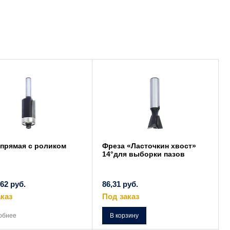
 прямая с роликом
Фреза «Ласточкин хвост»
14°для выборки пазов
,62
руб.
86,31
руб.
каз
Под заказ
Этот
товар
обнее
В корзину
имеет
несколько