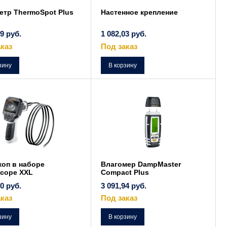
етр ThermoSpot Plus
Настенное крепление
49
руб.
1 082,03
руб.
каз
Под заказ
зину
В корзину
оп в наборе
Влагомер DampMaster
Scope XXL
Compact Plus
00
руб.
3 091,94
руб.
каз
Под заказ
зину
В корзину