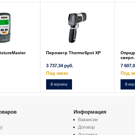
stureMaster
Пирометр ThermoSpot XP
Опред
s
сверл.
3 737,34
руб.
7 607,
Под заказ
Под за
В корзину
В кор
товаров
Информация
Вакансии
ay
Договор
Доставка