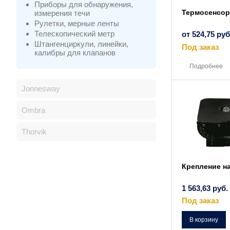
Приборы для обнаружения,
Термосенсо
измерения течи
Рулетки, мерные ленты
Телескопический метр
от
524,75
руб
Штангенциркули, линейки,
Под заказ
калибры для клапанов
Подробнее
Jonnesway
Ombra
Thorvik
Крепление н
1 563,63
руб.
Под заказ
В корзину