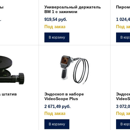
ры
Универсальный держатель
Пиром
BM 1 с зажимом
.
919,54
руб.
1 024,
Под заказ
Под за
Этот
товар
В корзину
В кор
имеет
несколько
вариаций.
Опции
можно
выбрать
на
странице
товара.
а штатив
Эндоскоп в наборе
Эндоск
VideoScope Plus
Video
2 671,49
руб.
3 072,
Под заказ
Под за
В корзину
В кор