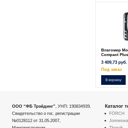
Влагомер Moi
Compact Plu
3 409,73
руб.
Под заказ
В корзину
Каталог 
ООО “ФБ Трэйдинг”
, УНП: 190834939.
Свидетельство о гос. регистрации
FÖRCH
№0128112 от 31.05.2007,
Jonnesw
Мингорисполком.
Thorvik