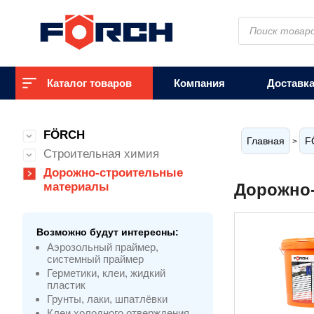
Поиск
товаров
Каталог товаров
Компания
Доставк
FÖRCH
Главная
F
>
Строительная химия
Дорожно-строительные
материалы
Дорожно
Возможно будут интересны:
Аэрозольный праймер,
системный праймер
Герметики, клеи, жидкий
пластик
Грунты, лаки, шпатлёвки
Клеи холодного отверждения