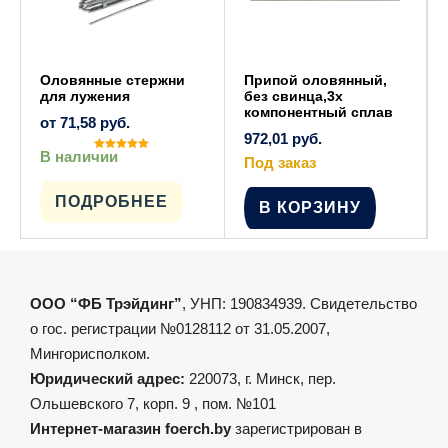
Оловянные стержни
Припой оловянный,
для лужения
без свинца,3х
компонентный сплав
от
71,58
руб.
972,01
руб.
В наличии
Оценка
Под заказ
5.00
Этот
из 5
товар
имеет
ПОДРОБНЕЕ
В КОРЗИНУ
несколько
вариаций.
Опции
можно
выбрать
на
странице
ООО “ФБ Трэйдинг”
, УНП: 190834939. Свидетельство
товара.
о гос. регистрации №0128112 от 31.05.2007,
Мингорисполком.
Юридический адрес:
220073, г. Минск, пер.
Ольшевского 7, корп. 9 , пом. №101
Интернет-магазин foerch.by
зарегистрирован в