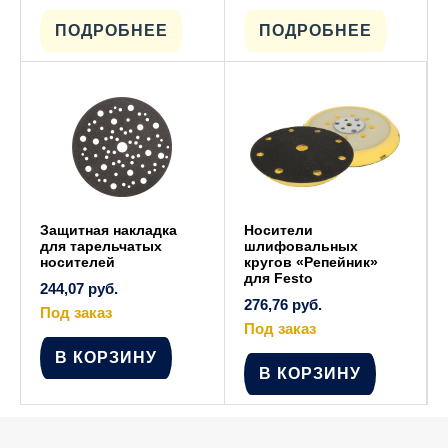
товар
товар
имеет
имеет
ПОДРОБНЕЕ
ПОДРОБНЕЕ
несколько
несколько
вариаций.
вариаций.
Опции
Опции
можно
можно
выбрать
выбрать
на
на
странице
странице
товара.
товара.
Защитная накладка
Носители
для тарельчатых
шлифовальных
носителей
кругов «Репейник»
для Festo
244,07
руб.
276,76
руб.
Под заказ
Под заказ
В КОРЗИНУ
В КОРЗИНУ