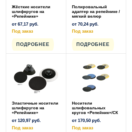
Жёсткие носители
Полировальный
шлифкругов на
адаптер на репейнике /
«Репейнике»
мягкий велюр
от
67,17
руб.
от
70,24
руб.
Под заказ
Под заказ
Этот
Этот
товар
товар
имеет
имеет
ПОДРОБНЕЕ
ПОДРОБНЕЕ
несколько
несколько
вариаций.
вариаций.
Опции
Опции
можно
можно
выбрать
выбрать
на
на
странице
странице
товара.
товара.
Эластичные носители
Носители
шлифкругов на
шлифовальных
«Репейнике»
кругов «Репейник»/СК
от
120,97
руб.
от
170,50
руб.
Под заказ
Под заказ
Этот
Этот