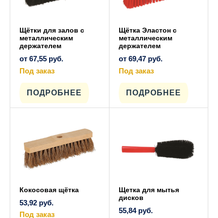
Щётки для залов с
Щётка Эластон с
металлическим
металлическим
держателем
держателем
от
67,55
руб.
от
69,47
руб.
Под заказ
Под заказ
Этот
Этот
товар
товар
имеет
имеет
ПОДРОБНЕЕ
ПОДРОБНЕЕ
несколько
несколько
вариаций.
вариаций.
Опции
Опции
можно
можно
выбрать
выбрать
на
на
странице
странице
товара.
товара.
Кокосовая щётка
Щетка для мытья
дисков
53,92
руб.
55,84
руб.
Под заказ