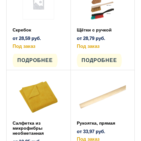
товара.
Скребок
Щётки с ручкой
от
28,59
руб.
от
28,79
руб.
Под заказ
Под заказ
Этот
Этот
товар
товар
имеет
имеет
ПОДРОБНЕЕ
ПОДРОБНЕЕ
несколько
несколько
вариаций.
вариаций.
Опции
Опции
можно
можно
выбрать
выбрать
на
на
странице
странице
товара.
товара.
Салфетка из
Рукоятка, прямая
микрофибры
от
33,97
руб.
необметанная
Под заказ