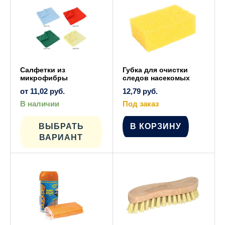
Салфетки из
Губка для очистки
микрофибры
следов насекомых
от
11,02
руб.
12,79
руб.
В наличии
Под заказ
Этот
товар
имеет
ВЫБРАТЬ
В КОРЗИНУ
несколько
ВАРИАНТ
вариаций.
Опции
можно
выбрать
на
странице
товара.