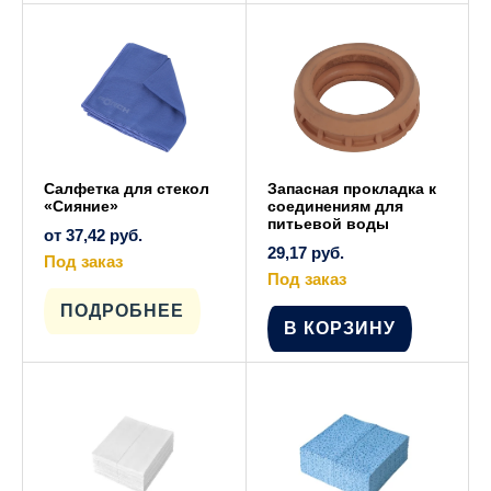
можно
Опции
выбрать
можно
на
выбрать
странице
на
товара.
странице
товара.
Салфетка для стекол
Запасная прокладка к
«Сияние»
соединениям для
питьевой воды
от
37,42
руб.
29,17
руб.
Под заказ
Этот
Под заказ
товар
имеет
ПОДРОБНЕЕ
несколько
В КОРЗИНУ
вариаций.
Опции
можно
выбрать
на
странице
товара.