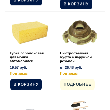
В КОРЗИНУ
В КОРЗИНУ
Губка поролоновая
Быстросъемная
для мойки
муфта с наружной
автомобилей
резьбой
19,57
руб.
от
26,48
руб.
Под заказ
Под заказ
Этот
товар
имеет
В КОРЗИНУ
ПОДРОБНЕЕ
несколько
вариаций.
Опции
можно
выбрать
на
странице