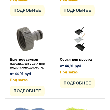
Этот
Этот
товар
товар
имеет
имеет
ПОДРОБНЕЕ
ПОДРОБНЕЕ
несколько
несколько
вариаций.
вариаций.
Опции
Опции
можно
можно
выбрать
выбрать
на
на
странице
странице
товара.
товара.
Быстросъемная
Совки для мусора
насадка-штуцер для
от
44,91
руб.
водопроводного кр
Под заказ
от
44,91
руб.
Этот
товар
Под заказ
имеет
ПОДРОБНЕЕ
Этот
несколько
товар
вариаций.
имеет
ПОДРОБНЕЕ
Опции
несколько
можно
вариаций.
выбрать
Опции
на
можно
странице
выбрать
товара.