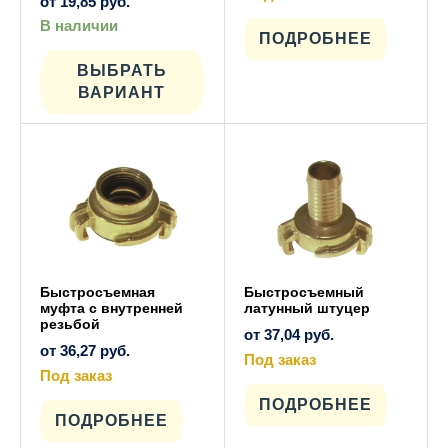
от
19,85
руб.
Этот
товар
В наличии
имеет
ПОДРОБНЕЕ
Этот
несколько
товар
вариаций.
имеет
ВЫБРАТЬ
Опции
несколько
ВАРИАНТ
можно
вариаций.
выбрать
Опции
на
можно
странице
выбрать
товара.
на
странице
товара.
Быстросъемная
Быстросъемный
муфта с внутренней
латунный штуцер
резьбой
от
37,04
руб.
от
36,27
руб.
Под заказ
Под заказ
Этот
товар
Этот
имеет
ПОДРОБНЕЕ
товар
несколько
имеет
ПОДРОБНЕЕ
вариаций.
несколько
Опции
вариаций.