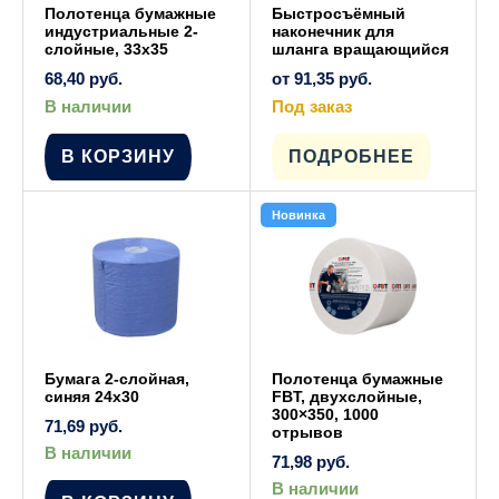
Полотенца бумажные
Быстросъёмный
индустриальные 2-
наконечник для
слойные, 33х35
шланга вращающийся
68,40
руб.
от
91,35
руб.
В наличии
Под заказ
Этот
товар
имеет
В КОРЗИНУ
ПОДРОБНЕЕ
несколько
вариаций.
Опции
Новинка
можно
выбрать
на
странице
товара.
Бумага 2-слойная,
Полотенца бумажные
синяя 24х30
FBT, двухслойные,
300×350, 1000
71,69
руб.
отрывов
В наличии
71,98
руб.
В наличии