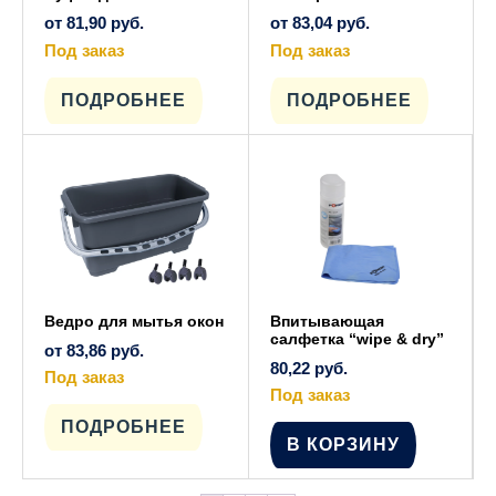
от
81,90
руб.
от
83,04
руб.
Под заказ
Под заказ
Этот
Этот
товар
товар
имеет
имеет
ПОДРОБНЕЕ
ПОДРОБНЕЕ
несколько
несколько
вариаций.
вариаций.
Опции
Опции
можно
можно
выбрать
выбрать
на
на
странице
странице
товара.
товара.
Ведро для мытья окон
Впитывающая
салфетка “wipe & dry”
от
83,86
руб.
80,22
руб.
Под заказ
Этот
Под заказ
товар
имеет
ПОДРОБНЕЕ
несколько
В КОРЗИНУ
вариаций.
Опции
можно