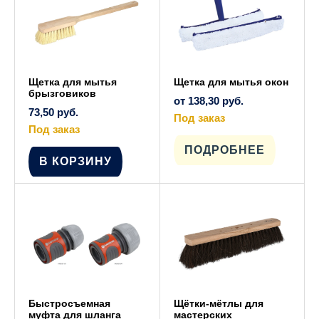
странице
товара.
Щетка для мытья
Щетка для мытья окон
брызговиков
от
138,30
руб.
73,50
руб.
Под заказ
Под заказ
Этот
товар
имеет
ПОДРОБНЕЕ
несколько
В КОРЗИНУ
вариаций.
Опции
можно
выбрать
на
странице
товара.
Быстросъемная
Щётки-мётлы для
муфта для шланга
мастерских