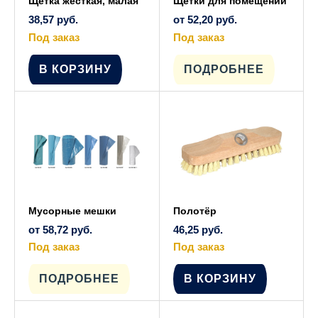
Щётка жёсткая, малая
Щётки для помещений
38,57
руб.
от
52,20
руб.
Под заказ
Под заказ
Этот
товар
имеет
В КОРЗИНУ
ПОДРОБНЕЕ
несколько
вариаций.
Опции
можно
выбрать
на
странице
товара.
Мусорные мешки
Полотёр
от
58,72
руб.
46,25
руб.
Под заказ
Под заказ
Этот
товар
имеет
ПОДРОБНЕЕ
В КОРЗИНУ
несколько
вариаций.
Опции
можно