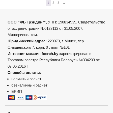
выбрать
1
2
3
→
на
странице
товара.
ООО “ФБ Трэйдинг”
, УНП: 190834939. Свидетельство
о гос. регистрации №0128112 от 31.05.2007,
Мингорисполком.
Юридический адрес:
220073, г. Минск, пер.
Ольшевского 7, корп. 9 , пом. №101
Интернет-магазин foerch.by
зарегистрирован в
Торговом реестре Республики Беларусь №334203 от
07.06.2016 г.
Способы оплаты:
наличный расчет
безналичный расчет
ЕРИП