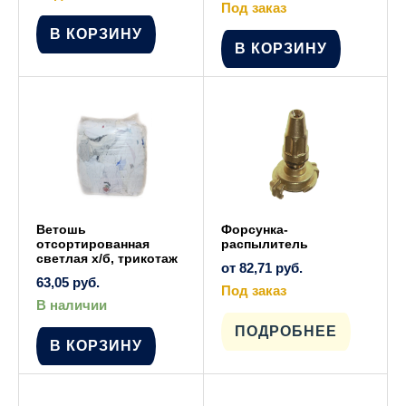
Под заказ
В КОРЗИНУ
В КОРЗИНУ
Ветошь
Форсунка-
отсортированная
распылитель
светлая х/б, трикотаж
от
82,71
руб.
63,05
руб.
Под заказ
В наличии
Этот
товар
имеет
ПОДРОБНЕЕ
несколько
В КОРЗИНУ
вариаций.
Опции
можно
выбрать
на