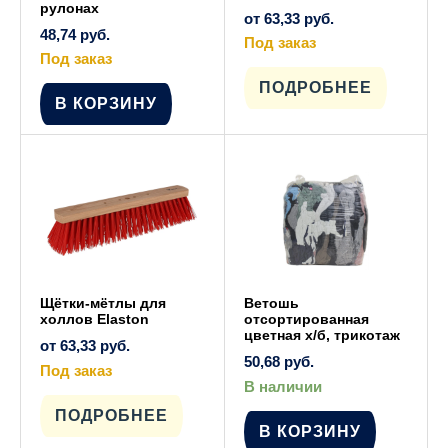
рулонах
от
63,33
руб.
48,74
руб.
Под заказ
Под заказ
Этот
товар
имеет
ПОДРОБНЕЕ
несколько
В КОРЗИНУ
вариаций.
Опции
можно
выбрать
на
странице
товара.
Щётки-мётлы для
Ветошь
холлов Elaston
отсортированная
цветная х/б, трикотаж
от
63,33
руб.
50,68
руб.
Под заказ
Этот
В наличии
товар
имеет
ПОДРОБНЕЕ
несколько
В КОРЗИНУ
вариаций.